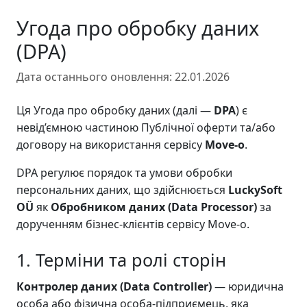
Угода про обробку даних
(DPA)
Дата останнього оновлення:
22.01.2026
Ця Угода про обробку даних (далі —
DPA
) є
невід’ємною частиною Публічної оферти та/або
договору на використання сервісу
Move-o
.
DPA регулює порядок та умови обробки
персональних даних, що здійснюється
LuckySoft
OÜ
як
Обробником даних (Data Processor)
за
дорученням бізнес-клієнтів сервісу Move-o.
1. Терміни та ролі сторін
Контролер даних (Data Controller)
— юридична
особа або фізична особа-підприємець, яка